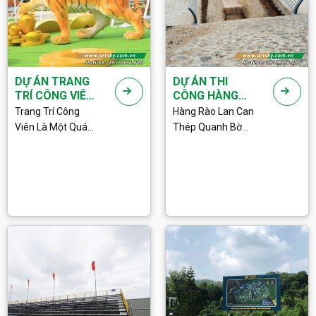
DỰ ÁN TRANG
DỰ ÁN THI
TRÍ CÔNG VIÊN
CÔNG HÀNG
THÀNH PHỐ
RÀO LAN CAN
Trang Trí Công
Hàng Rào Lan Can
VĨNH YÊN 2022
TẠI HÒA BÌNH
Viên Là Một Quá
Thép Quanh Bờ
Trình Tạo Nên Một
Mương Tại Dự Án
Môi Trường Giải Trí
Ivory Lương Sơn -
Và Hoạt Động Thân
Hòa Bình Công Ty
Thiện Cho Người
Cổ Phần Art Sky
Dân. Đây Là Một
Vừa Thực Hiện
Phần Quan Trọng
Xong Dự Án Thi
Của Việc Quản Lý
Công Và Lắp Đặt
Một Công Viên,
Hàng Rào Lan Can
Giúp Tạo Ra Một
Thép Quanh Bờ
Môi Trường An
Mương Hồ Cho Dự
Toàn, Sạch Sẽ Và
Án Ivory Tại Sao
Thoải Mái Cho
Chọn Hàng Rào