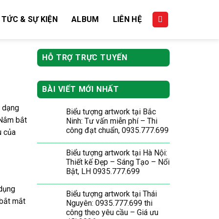
 TỨC & SỰ KIỆN
ALBUM
LIÊN HỆ
HỖ TRỢ TRỰC TUYẾN
BÀI VIẾT MỚI NHẤT
a dạng
Biểu tượng artwork tại Bắc
 Nắm bắt
Ninh: Tư vấn miễn phí – Thi
công đạt chuẩn, 0935.777.699
u của
Biểu tượng artwork tại Hà Nội:
Thiết kế Đẹp – Sáng Tạo – Nổi
Bật, LH 0935.777.699
 dụng
Biểu tượng artwork tại Thái
 bắt mắt
Nguyên: 0935.777.699 thi
công theo yêu cầu – Giá ưu