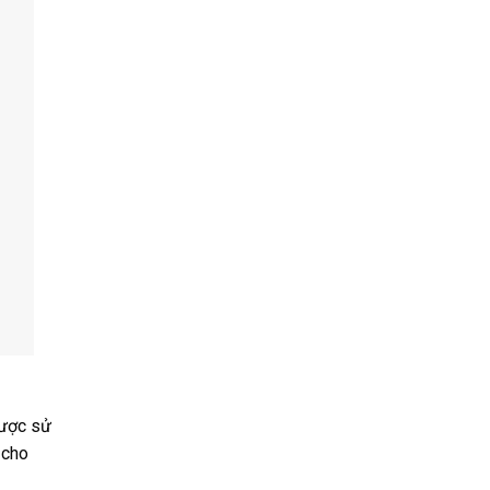
được sử
 cho