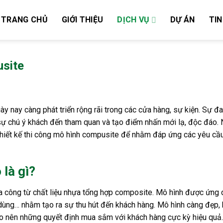
TRANG CHỦ
GIỚI THIỆU
DỊCH VỤ
DỰ ÁN
TIN
usite
ày nay càng phát triển rộng rãi trong các cửa hàng, sự kiện. Sự đ
 sự chú ý khách đến tham quan và tạo điểm nhấn mới lạ, độc đáo.
 thiết kế thi công mô hình compusite để nhằm đáp ứng các yêu cầ
là gì?
a công từ chất liệu nhựa tổng hợp composite. Mô hình được ứng
dùng… nhằm tạo ra sự thu hút đến khách hàng. Mô hình càng đẹp,
tạo nên những quyết định mua sắm với khách hàng cực kỳ hiệu quả.