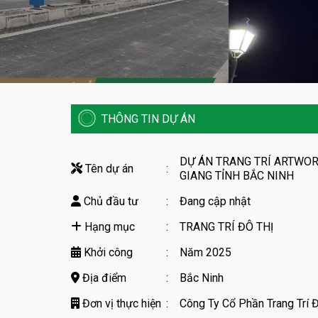
THÔNG TIN DỰ ÁN
DỰ ÁN TRANG TRÍ ARTWO
Tên dự án
:
GIANG TỈNH BẮC NINH
Chủ đầu tư
:
Đang cập nhật
Hạng mục
:
TRANG TRÍ ĐÔ THỊ
Khởi công
:
Năm 2025
Địa điểm
:
Bắc Ninh
Đơn vị thực hiện
:
Công Ty Cổ Phần Trang Trí Đ