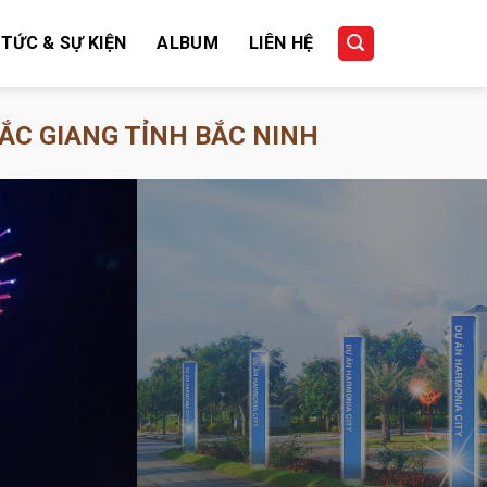
 TỨC & SỰ KIỆN
ALBUM
LIÊN HỆ
ẮC GIANG TỈNH BẮC NINH