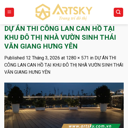
Skip
to
content
DỰ ÁN THI CÔNG LAN CAN HỒ TẠI
KHU ĐÔ THỊ NHÀ VƯỜN SINH THÁI
VĂN GIANG HƯNG YÊN
Published
12 Tháng 3, 2026
at
1280 × 571
in
DỰ ÁN THI
CÔNG LAN CAN HỒ TẠI KHU ĐÔ THỊ NHÀ VƯỜN SINH THÁI
VĂN GIANG HƯNG YÊN