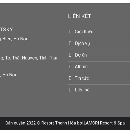
LIÊN KẾT
RTSKY
Giới thiệu
g Biên, Hà Nội
Dịch vụ
Dự án
, Tp. Thái Nguyên, Tỉnh Thái
Album
, Hà Nội
Tin tức
Liên hệ
Bản quyền 2022 ©
Resort Thanh Hóa
bởi LAMORI Resort & Spa