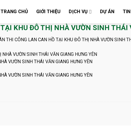
TRANG CHỦ
GIỚI THIỆU
DỊCH VỤ
DỰ ÁN
TIN
 TẠI KHU ĐÔ THỊ NHÀ VƯỜN SINH THÁI
ÁN THI CÔNG LAN CAN HỒ TẠI KHU ĐÔ THỊ NHÀ VƯỜN SINH T
 NHÀ VƯỜN SINH THÁI VĂN GIANG HƯNG YÊN
 NHÀ VƯỜN SINH THÁI VĂN GIANG HƯNG YÊN