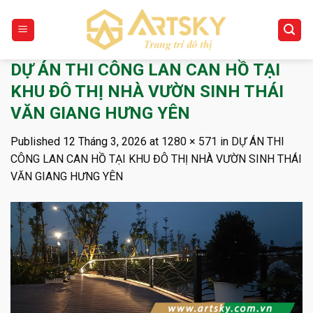
Skip
to
content
DỰ ÁN THI CÔNG LAN CAN HỒ TẠI
KHU ĐÔ THỊ NHÀ VƯỜN SINH THÁI
VĂN GIANG HƯNG YÊN
Published
12 Tháng 3, 2026
at
1280 × 571
in
DỰ ÁN THI
CÔNG LAN CAN HỒ TẠI KHU ĐÔ THỊ NHÀ VƯỜN SINH THÁI
VĂN GIANG HƯNG YÊN