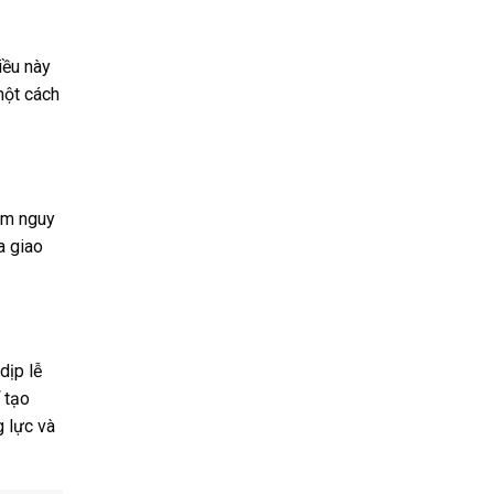
iều này
một cách
ảm nguy
a giao
dịp lễ
 tạo
g lực và