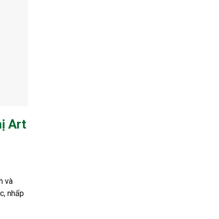
ị Art
h và
c, nhấp