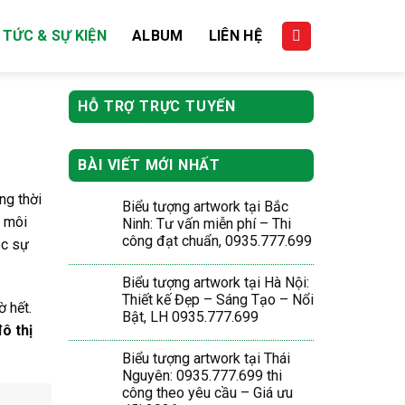
 TỨC & SỰ KIỆN
ALBUM
LIÊN HỆ
HỖ TRỢ TRỰC TUYẾN
BÀI VIẾT MỚI NHẤT
ng thời
Biểu tượng artwork tại Bắc
a môi
Ninh: Tư vấn miễn phí – Thi
công đạt chuẩn, 0935.777.699
ặc sự
Biểu tượng artwork tại Hà Nội:
Thiết kế Đẹp – Sáng Tạo – Nổi
 hết.
Bật, LH 0935.777.699
ô thị
Biểu tượng artwork tại Thái
Nguyên: 0935.777.699 thi
công theo yêu cầu – Giá ưu