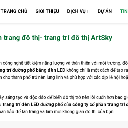
TRANG CHỦ
GIỚI THIỆU
DỊCH VỤ
DỰ ÁN
TIN
trang đô thị- trang trí đô thị ArtSky
công nghệ tiết kiệm năng lượng và thân thiện với môi trường, đồ
ng trí đường phố bằng đèn LED
không chỉ là một cách để tạo r
 cho thành phố trở nên lung linh và phù hợp với các dịp lễ hội ho
y sáng tạo và độc đáo để biến đô thị trở nên lôi cuốn hơn bao giờ
vụ
trang trí đèn LED đường phố
của
công ty cổ phần trang trí đ
oàn hảo để tân trang và làm mới không gian đô thị của bạn.