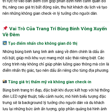
trí rực rỡ vào ban đêm còn góp phần định hình cảnh quan đô
thị, nâng cao giá trị bất động sản, thu hút khách du lịch và tạo
nên những không gian check-in lý tưởng cho người dân.
Vai Trò Của Trang Trí Bùng Binh Vòng Xuyến
Về Đêm
Tạo điểm nhấn cho không gian đô thị
Những bùng binh lung linh ánh sáng về đêm chính là dấu ấn
nổi bật, giúp mỗi khu vực mang một sắc thái riêng biệt. Các
công trình này không chỉ giúp phân luồng giao thông mà còn là
điểm nhấn thị giác, tạo nên dấu ấn riêng cho từng địa phương.
Tăng giá trị thẩm mỹ và không gian check-in
Bùng binh trang trí đẹp, đặc biệt khi được kết hợp với hệ thống
đèn LED nghệ thuật, tiểu cảnh nước, mô hình biểu tượng đặc
trưng sẽ là background lý tưởng cho người dân và du khách
lưu lại những bức ảnh ấn tượng, góp phần quảng bá hình ảnh