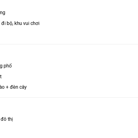
ãng
đi bộ, khu vui chơi
ng phố
t
hào + đèn cây
đô thị