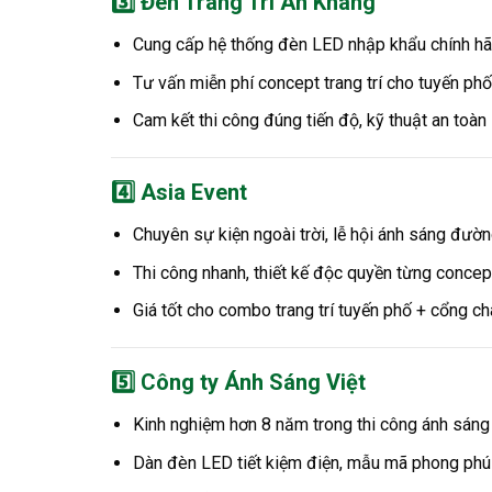
3️⃣
Đèn Trang Trí An Khang
Cung cấp hệ thống đèn LED nhập khẩu chính h
Tư vấn miễn phí concept trang trí cho tuyến phố 
Cam kết thi công đúng tiến độ, kỹ thuật an toàn
4️⃣
Asia Event
Chuyên sự kiện ngoài trời, lễ hội ánh sáng đườ
Thi công nhanh, thiết kế độc quyền từng concep
Giá tốt cho combo trang trí tuyến phố + cổng c
5️⃣
Công ty Ánh Sáng Việt
Kinh nghiệm hơn 8 năm trong thi công ánh sáng 
Dàn đèn LED tiết kiệm điện, mẫu mã phong phú