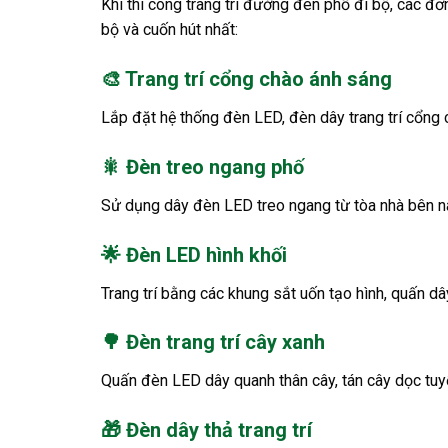
Khi thi công trang trí đường đèn phố đi bộ, các đ
bộ và cuốn hút nhất:
🎨 Trang trí cổng chào ánh sáng
Lắp đặt hệ thống đèn LED, đèn dây trang trí cổng 
🎇 Đèn treo ngang phố
Sử dụng dây đèn LED treo ngang từ tòa nhà bên này
🌟 Đèn LED hình khối
Trang trí bằng các khung sắt uốn tạo hình, quấn dâ
🌳 Đèn trang trí cây xanh
Quấn đèn LED dây quanh thân cây, tán cây dọc tuyế
🎁 Đèn dây thả trang trí