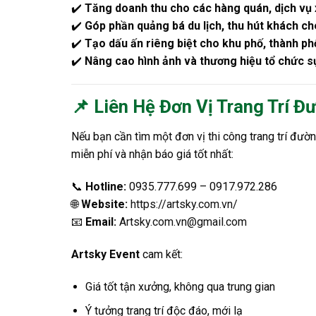
✔️
Tăng doanh thu cho các hàng quán, dịch vụ
✔️
Góp phần quảng bá du lịch, thu hút khách ch
✔️
Tạo dấu ấn riêng biệt cho khu phố, thành ph
✔️
Nâng cao hình ảnh và thương hiệu tổ chức s
📌 Liên Hệ Đơn Vị Trang Trí Đ
Nếu bạn cần tìm một đơn vị thi công trang trí đườn
miễn phí và nhận báo giá tốt nhất:
📞
Hotline:
0935.777.699 – 0917.972.286
🌐
Website:
https://artsky.com.vn/
📧
Email:
Artsky.com.vn@gmail.com
Artsky Event
cam kết:
Giá tốt tận xưởng, không qua trung gian
Ý tưởng trang trí độc đáo, mới lạ