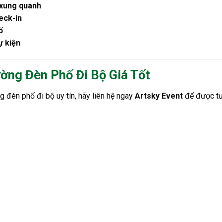
 xung quanh
eck-in
ố
ự kiện
ường Đèn Phố Đi Bộ Giá Tốt
g đèn phố đi bộ uy tín, hãy liên hệ ngay
Artsky Event
để được tư