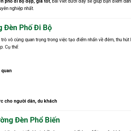
n phố đi bộ đẹp, giá tốt
, bài viết dưới đây sẽ giúp bạn điểm da
huyên nghiệp nhất.
g Đèn Phố Đi Bộ
i trò vô cùng quan trọng trong việc tạo điểm nhấn về đêm, thu hút
p. Cụ thể:
m quan
ực cho người dân, du khách
ường Đèn Phổ Biến