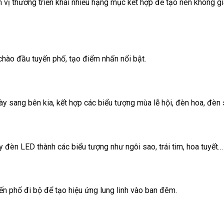
ơn vị thường triển khai nhiều hạng mục kết hợp để tạo nên không g
chào đầu tuyến phố, tạo điểm nhấn nổi bật.
 sang bên kia, kết hợp các biểu tượng mùa lễ hội, đèn hoa, đèn 
y đèn LED thành các biểu tượng như ngôi sao, trái tim, hoa tuyết…
n phố đi bộ để tạo hiệu ứng lung linh vào ban đêm.