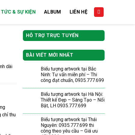
 TỨC & SỰ KIỆN
ALBUM
LIÊN HỆ
HỖ TRỢ TRỰC TUYẾN
BÀI VIẾT MỚI NHẤT
nh dài
Biểu tượng artwork tại Bắc
Ninh: Tư vấn miễn phí – Thi
công đạt chuẩn, 0935.777.699
Biểu tượng artwork tại Hà Nội:
Thiết kế Đẹp – Sáng Tạo – Nổi
Bật, LH 0935.777.699
ong
 chỉ thu
Biểu tượng artwork tại Thái
Nguyên: 0935.777.699 thi
công theo yêu cầu – Giá ưu