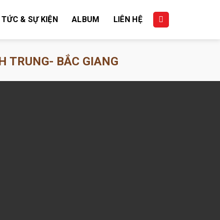
 TỨC & SỰ KIỆN
ALBUM
LIÊN HỆ
H TRUNG- BẮC GIANG