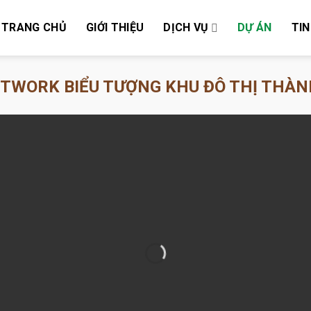
TRANG CHỦ
GIỚI THIỆU
DỊCH VỤ
DỰ ÁN
TIN
RTWORK BIỂU TƯỢNG KHU ĐÔ THỊ THÀN