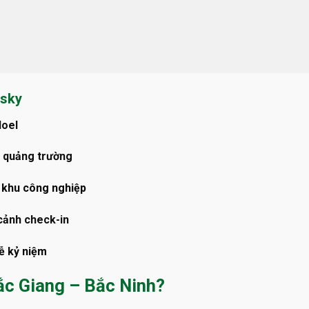
tsky
Noel
ố, quảng trường
 khu công nghiệp
 cảnh check-in
lễ kỷ niệm
ắc Giang – Bắc Ninh?