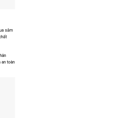
 mua sắm
chất
thân
à an toàn