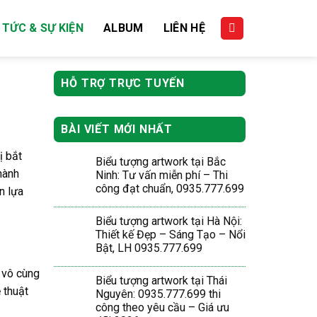
 TỨC & SỰ KIỆN
ALBUM
LIÊN HỆ
HỖ TRỢ TRỰC TUYẾN
BÀI VIẾT MỚI NHẤT
ị bắt
Biểu tượng artwork tại Bắc
hành
Ninh: Tư vấn miễn phí – Thi
công đạt chuẩn, 0935.777.699
n lựa
Biểu tượng artwork tại Hà Nội:
Thiết kế Đẹp – Sáng Tạo – Nổi
Bật, LH 0935.777.699
i vô cùng
Biểu tượng artwork tại Thái
 thuật
Nguyên: 0935.777.699 thi
công theo yêu cầu – Giá ưu