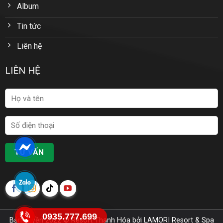
Album
Tin tức
Liên hệ
LIÊN HỆ
0935.777.699
Bản quyền 2022 ©
Resort Thanh Hóa
bởi LAMORI Resort & Spa