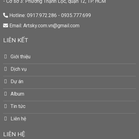
- Cơ sở 3: Phường Thạnh Lộc, quận 12, TP. HCM
Hotline: 0917.972.286 - 0935.777.699
Email: Artsky.com.vn@gmail.com
LIÊN KẾT
Giới thiệu
Dịch vụ
Dự án
Album
Tin tức
Liên hệ
LIÊN HỆ