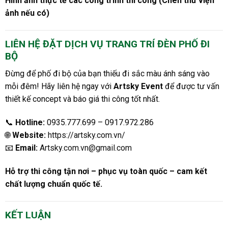
Hình ảnh thực tế các công trình thi công (Chèn thư viện
ảnh nếu có)
LIÊN HỆ ĐẶT DỊCH VỤ TRANG TRÍ ĐÈN PHỐ ĐI
BỘ
Đừng để phố đi bộ của bạn thiếu đi sắc màu ánh sáng vào
mỗi đêm! Hãy liên hệ ngay với
Artsky Event
để được tư vấn
thiết kế concept và báo giá thi công tốt nhất.
📞
Hotline:
0935.777.699 – 0917.972.286
🌐
Website:
https://artsky.com.vn/
📧
Email:
Artsky.com.vn@gmail.com
Hỗ trợ thi công tận nơi – phục vụ toàn quốc – cam kết
chất lượng chuẩn quốc tế.
KẾT LUẬN