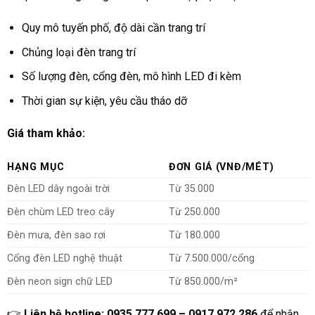
Quy mô tuyến phố, độ dài cần trang trí
Chủng loại đèn trang trí
Số lượng đèn, cổng đèn, mô hình LED đi kèm
Thời gian sự kiện, yêu cầu tháo dỡ
Giá tham khảo:
HẠNG MỤC
ĐƠN GIÁ (VNĐ/MÉT)
Đèn LED dây ngoài trời
Từ 35.000
Đèn chùm LED treo cây
Từ 250.000
Đèn mưa, đèn sao rơi
Từ 180.000
Cổng đèn LED nghệ thuật
Từ 7.500.000/cổng
Đèn neon sign chữ LED
Từ 850.000/m²
👉
Liên hệ hotline: 0935.777.699 – 0917.972.286
để nhận