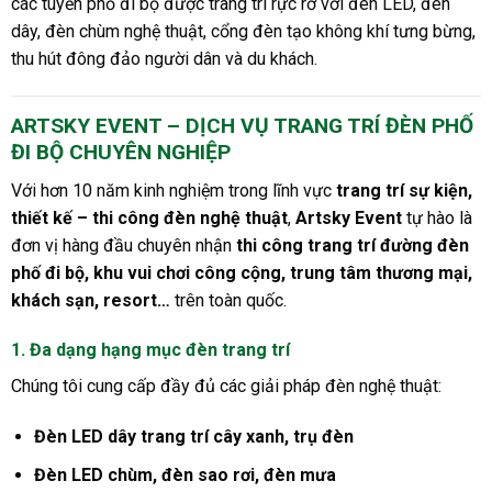
các tuyến phố đi bộ được trang trí rực rỡ với đèn LED, đèn
dây, đèn chùm nghệ thuật, cổng đèn tạo không khí tưng bừng,
thu hút đông đảo người dân và du khách.
ARTSKY EVENT – DỊCH VỤ TRANG TRÍ ĐÈN PHỐ
ĐI BỘ CHUYÊN NGHIỆP
Với hơn 10 năm kinh nghiệm trong lĩnh vực
trang trí sự kiện,
thiết kế – thi công đèn nghệ thuật
,
Artsky Event
tự hào là
đơn vị hàng đầu chuyên nhận
thi công trang trí đường đèn
phố đi bộ, khu vui chơi công cộng, trung tâm thương mại,
khách sạn, resort…
trên toàn quốc.
1. Đa dạng hạng mục đèn trang trí
Chúng tôi cung cấp đầy đủ các giải pháp đèn nghệ thuật:
Đèn LED dây trang trí cây xanh, trụ đèn
Đèn LED chùm, đèn sao rơi, đèn mưa