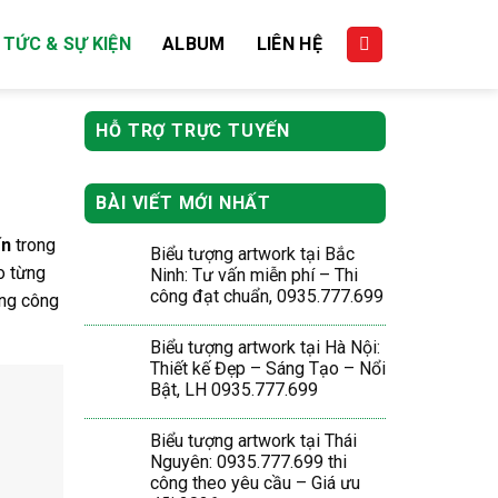
 TỨC & SỰ KIỆN
ALBUM
LIÊN HỆ
HỖ TRỢ TRỰC TUYẾN
BÀI VIẾT MỚI NHẤT
ấn
trong
Biểu tượng artwork tại Bắc
o từng
Ninh: Tư vấn miễn phí – Thi
công đạt chuẩn, 0935.777.699
ng công
Biểu tượng artwork tại Hà Nội:
Thiết kế Đẹp – Sáng Tạo – Nổi
Bật, LH 0935.777.699
Biểu tượng artwork tại Thái
Nguyên: 0935.777.699 thi
công theo yêu cầu – Giá ưu