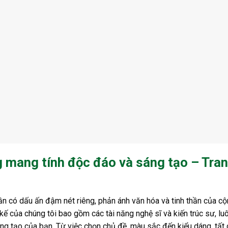
 mang tính độc đáo và sáng tạo – Trang
cần có dấu ấn đậm nét riêng, phản ánh văn hóa và tinh thần của c
kế của chúng tôi bao gồm các tài năng nghệ sĩ và kiến ​​trúc sư, lu
ng tạo của bạn. Từ việc chọn chủ đề, màu sắc đến kiểu dáng, tất