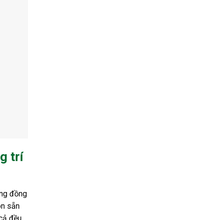
 trí
ộng đồng
ôn sẵn
 cả đều