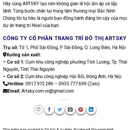
Hãy cùng ARTSKY tạo nên không gian lễ hội ấm áp và lấp
lánh. Từng bước chân tại trung tâm thương mại Bắc Ninh.
Chúng tôi tự hào là người bạn đồng hành đáng tin cậy của mọi
dự án trang trí Noel của bạn.
CÔNG TY CỔ PHẦN TRANG TRÍ ĐÔ THỊ ARTSKY
Trụ sở:
Tổ 1, Phố Sài Đồng, P. Sài Đồng, Q. Long Biên, Hà Nội
Xưởng sản xuất:
– Cơ sở 1:
Cụm khu công nghiệp phường Tích Lương, Tp. Thái
Nguyên, Tỉnh Thái Nguyên
– Cơ sở 2:
Cụm khu công nghiệp Hải Bối, Đông Anh, Hà Nội
Hotline:
0917.972.286 – 0935.777.699 (
Zalo
)
Email:
Artsky.com.vn@gmail.com
This entry was posted in
Tin tức & sự kiện
. Bookmark the
permalink
.