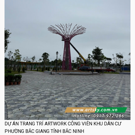
DỰ ÁN TRANG TRÍ ARTWORK CÔNG VIÊN KHU DÂN CƯ
PHƯỜNG BẮC GIANG TỈNH BẮC NINH