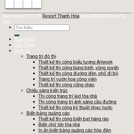
Bản quyền 2022 ©
Resort Thanh Hóa
bởi LAMORI Resort &
Spa
Tìm
kiếm:
Trang chủ
Giới Thiệu
Dịch vụ
Trang trí đô thị
Thiết kế thi công biểu tượng Artwork
Thiết kế thi công bùng binh, vòng xuyến
Thiết kế thi công đường đèn, phố đi bộ
Trang trí vườn hoa công viên
Thiết kế thi công cổng chào
Chiếu sáng kiến trúc
Thi công trang trí led tòa nhà
Thi công trang trí ánh sáng cầu đường
Thiết kế thi công kỹ thuật nhạc nước
Biển bảng quảng cáo
Thiết kế thi công biển bạt hàng rào
Biển chữ lớn tòa nhà
In ấn biển bảng quảng cáo hộp đèn