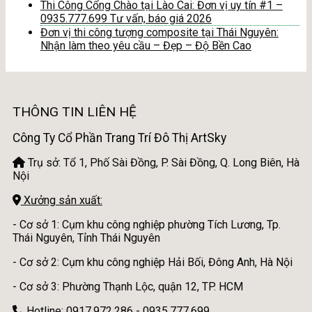
Thi Công Cổng Chào tại Lào Cai: Đơn vị uy tín #1 –
0935.777.699 Tư vấn, báo giá 2026
Đơn vị thi công tượng composite tại Thái Nguyên:
Nhận làm theo yêu cầu – Đẹp – Độ Bền Cao
THÔNG TIN LIÊN HỆ
Công Ty Cổ Phần Trang Trí Đô Thị ArtSky
Trụ sở: Tổ 1, Phố Sài Đồng, P. Sài Đồng, Q. Long Biên, Hà
Nội
Xưởng sản xuất:
- Cơ sở 1: Cụm khu công nghiệp phường Tích Lương, Tp.
Thái Nguyên, Tỉnh Thái Nguyên
- Cơ sở 2: Cụm khu công nghiệp Hải Bối, Đông Anh, Hà Nội
- Cơ sở 3: Phường Thạnh Lộc, quận 12, TP. HCM
Hotline: 0917.972.286 - 0935.777.699