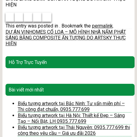
HIỆN
This entry was posted in . Bookmark the
permalink
.
DỰ ÁN VINHOMES CỔ LOA – MÔ HÌNH NHÀ NẤM PHÁT
SÁNG BẰNG COMPOSITE ẤN TƯỢNG DO ARTSKY THỰC
HIỆN
Hỗ Trợ Trực Tuyến
Bài viết mới nhất
Biểu tượng artwork tại Bắc Ninh: Tư vấn miễn phí –
Thi công đạt chuẩn, 0935.777.699
Biểu tượng artwork tại Hà Nội: Thiết kế Đẹp – Sáng
Tạo – Nổi Bật, LH 0935.777.699
Biểu tượng artwork tại Thái Nguyên: 0935.777.699 thi
công theo yêu cầu – Giá ưu đãi 2026