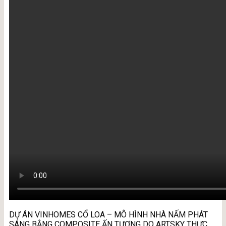
DỰ ÁN VINHOMES CỔ LOA – MÔ HÌNH NHÀ NẤM PHÁT
SÁNG BẰNG COMPOSITE ẤN TƯỢNG DO ARTSKY THỰC