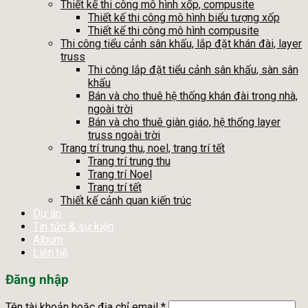
Thiết kế thi công mô hình xốp, compusite
Thiết kế thi công mô hình biểu tượng xốp
Thiết kế thi công mô hình compusite
Thi công tiểu cảnh sân khấu, lắp đặt khán đài, layer
truss
Thi công lắp đặt tiểu cảnh sân khấu, sàn sân
khấu
Bán và cho thuê hệ thống khán đài trong nhà,
ngoài trời
Bán và cho thuê giàn giáo, hệ thống layer
truss ngoài trời
Trang trí trung thu, noel, trang trí tết
Trang trí trung thu
Trang trí Noel
Trang trí tết
Thiết kế cảnh quan kiến trúc
Dự án
Tin tức & sự kiện
Album
Liên hệ
Đăng nhập
Tên tài khoản hoặc địa chỉ email
*