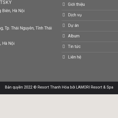
RTSKY
Giới thiệu
g Biên, Hà Nội
Dịch vụ
Dự án
, Tp. Thái Nguyên, Tỉnh Thái
Album
, Hà Nội
Tin tức
Liên hệ
Bản quyền 2022 ©
Resort Thanh Hóa
bởi LAMORI Resort & Spa