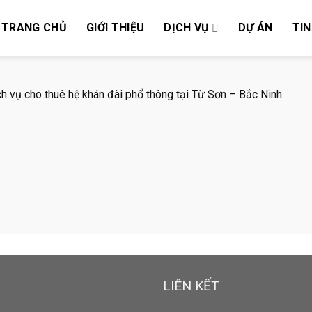
TRANG CHỦ
GIỚI THIỆU
DỊCH VỤ
DỰ ÁN
TIN
ch vụ cho thuê hệ khán đài phổ thông tại Từ Sơn – Bắc Ninh
LIÊN KẾT