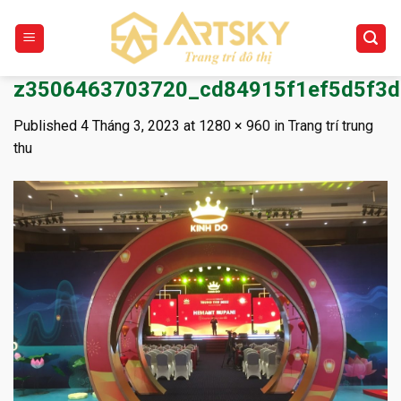
Skip
to
content
z3506463703720_cd84915f1ef5d5f3
Published
4 Tháng 3, 2023
at
1280 × 960
in
Trang trí trung
thu