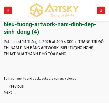
Skip
to
content
bieu-tuong-artwork-nam-dinh-dep-
sinh-dong (4)
Published
14 Tháng 4, 2025
at
400 × 300
in
TRANG TRÍ ĐÔ
THỊ NAM ĐỊNH BẰNG ARTWORK: BIỂU TƯỢNG NGHỆ
THUẬT ĐƯA THÀNH PHỐ TỎA SÁNG
Both comments and trackbacks are currently closed.
←
Previous
Next
→