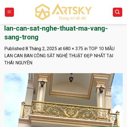
Skip
to
content
lan-can-sat-nghe-thuat-ma-vang-
sang-trong
Published
8 Tháng 2, 2025
at
680 × 375
in
TOP 10 MẪU
LAN CAN BAN CÔNG SẮT NGHỆ THUẬT ĐẸP NHẤT TẠI
THÁI NGUYÊN