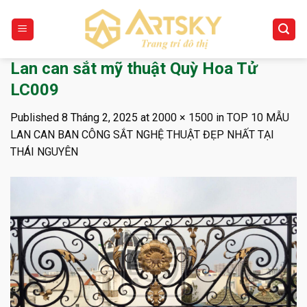
Skip
to
content
Lan can sắt mỹ thuật Quỳ Hoa Tử
LC009
Published
8 Tháng 2, 2025
at
2000 × 1500
in
TOP 10 MẪU
LAN CAN BAN CÔNG SẮT NGHỆ THUẬT ĐẸP NHẤT TẠI
THÁI NGUYÊN