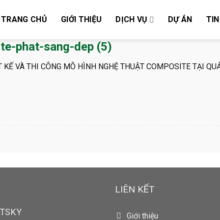
TRANG CHỦ
GIỚI THIỆU
DỊCH VỤ
DỰ ÁN
TIN
te-phat-sang-dep (5)
T KẾ VÀ THI CÔNG MÔ HÌNH NGHỆ THUẬT COMPOSITE TẠI QUẢ
LIÊN KẾT
RTSKY
Giới thiệu