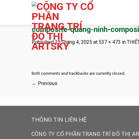
Skip
to
content
composite-quang-ninh-composi
Published
25 Tháng 4, 2025
at
537 × 473
in
THIẾ
Both comments and trackbacks are currently closed.
←
Previous
THÔNG TIN LIÊN HỆ
CÔNG TY CỔ PHẦN TRANG TRÍ ĐÔ THỊ A