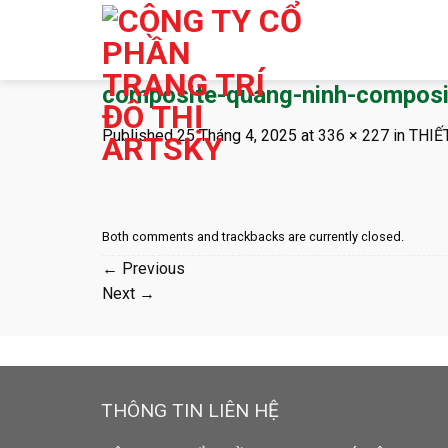
Skip
to
content
composite-quang-ninh-composi
Published
25 Tháng 4, 2025
at
336 × 227
in
THIẾ
Both comments and trackbacks are currently closed.
←
Previous
Next
→
THÔNG TIN LIÊN HỆ