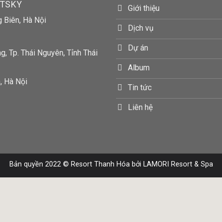
RTSKY
Giới thiệu
g Biên, Hà Nội
Dịch vụ
Dự án
, Tp. Thái Nguyên, Tỉnh Thái
Album
, Hà Nội
Tin tức
Liên hệ
Bản quyền 2022 ©
Resort Thanh Hóa
bởi LAMORI Resort & Spa