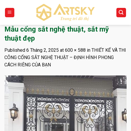
Skip
to
content
Mẫu cổng sắt nghệ thuật, sắt mỹ
thuật đẹp
Published
6 Tháng 2, 2025
at
600 × 588
in
THIẾT KẾ VÀ THI
CÔNG CỔNG SẮT NGHỆ THUẬT – ĐỊNH HÌNH PHONG
CÁCH RIÊNG CỦA BẠN