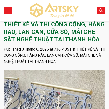
Skip
to
content
THIẾT KẾ VÀ THI CÔNG CỔNG, HÀNG
RÀO, LAN CAN, CỬA SỔ, MÁI CHE
SẮT NGHỆ THUẬT TẠI THANH HÓA
Published
3 Tháng 6, 2025
at
736 × 851
in
THIẾT KẾ VÀ THI
CÔNG CỔNG, HÀNG RÀO, LAN CAN, CỬA SỔ, MÁI CHE SẮT
NGHỆ THUẬT TẠI THANH HÓA