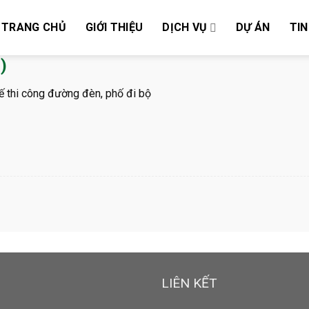
TRANG CHỦ
GIỚI THIỆU
DỊCH VỤ
DỰ ÁN
TIN
)
kế thi công đường đèn, phố đi bộ
LIÊN KẾT