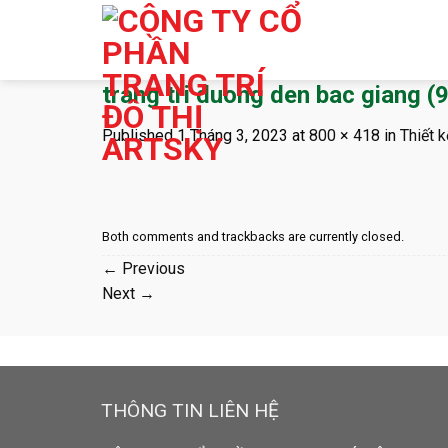
Skip
to
content
trang tri duong den bac giang (9
Published
1 Tháng 3, 2023
at
800 × 418
in
Thiết 
Both comments and trackbacks are currently closed.
←
Previous
Next
→
THÔNG TIN LIÊN HỆ