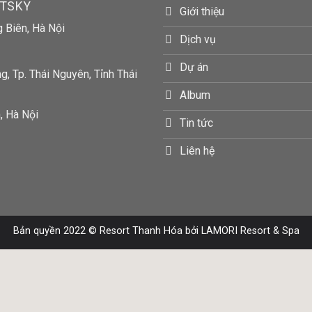
RTSKY
Giới thiệu
g Biên, Hà Nội
Dịch vụ
Dự án
, Tp. Thái Nguyên, Tỉnh Thái
Album
, Hà Nội
Tin tức
Liên hệ
Bản quyền 2022 ©
Resort Thanh Hóa
bởi LAMORI Resort & Spa