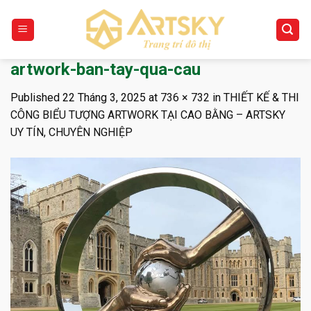
Skip
to
content
artwork-ban-tay-qua-cau
Published
22 Tháng 3, 2025
at
736 × 732
in
THIẾT KẾ & THI
CÔNG BIỂU TƯỢNG ARTWORK TẠI CAO BẰNG – ARTSKY
UY TÍN, CHUYÊN NGHIỆP