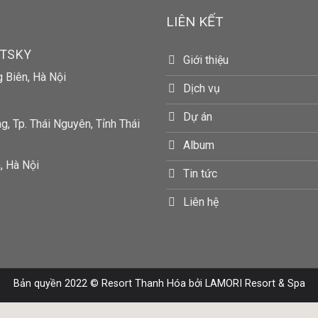
LIÊN KẾT
RTSKY
Giới thiệu
g Biên, Hà Nội
Dịch vụ
Dự án
, Tp. Thái Nguyên, Tỉnh Thái
Album
, Hà Nội
Tin tức
Liên hệ
Bản quyền 2022 ©
Resort Thanh Hóa
bởi LAMORI Resort & Spa