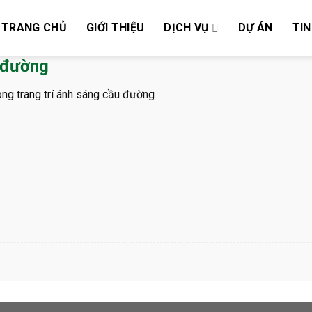
TRANG CHỦ
GIỚI THIỆU
DỊCH VỤ
DỰ ÁN
TIN
u đường
ông trang trí ánh sáng cầu đường