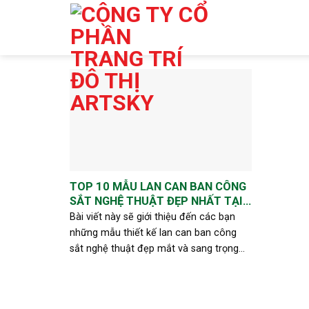
Skip
to
content
TOP 10 MẪU LAN CAN BAN CÔNG
SẮT NGHỆ THUẬT ĐẸP NHẤT TẠI
THÁI NGUYÊN
Bài viết này sẽ giới thiệu đến các bạn
những mẫu thiết kế lan can ban công
sắt nghệ thuật đẹp mắt và sang trọng
nhất tại Thái Nguyên . Các mẫu lan có
thể được chọn lọc kỹ lưỡng [...]