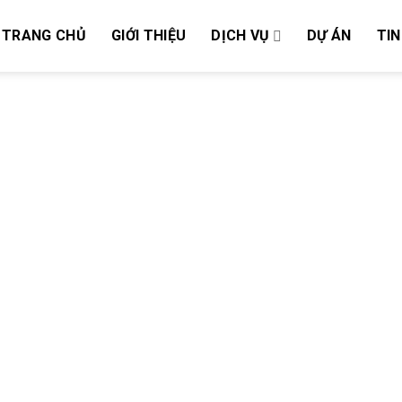
TRANG CHỦ
GIỚI THIỆU
DỊCH VỤ
DỰ ÁN
TIN