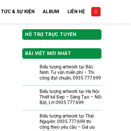
 TỨC & SỰ KIỆN
ALBUM
LIÊN HỆ
HỖ TRỢ TRỰC TUYẾN
BÀI VIẾT MỚI NHẤT
Biểu tượng artwork tại Bắc
Ninh: Tư vấn miễn phí – Thi
công đạt chuẩn, 0935.777.699
Biểu tượng artwork tại Hà Nội:
Thiết kế Đẹp – Sáng Tạo – Nổi
Bật, LH 0935.777.699
Biểu tượng artwork tại Thái
Nguyên: 0935.777.699 thi
công theo yêu cầu – Giá ưu