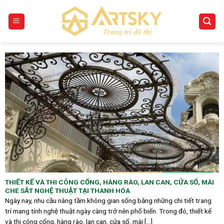
Skip
to
content
THIẾT KẾ VÀ THI CÔNG CỔNG, HÀNG RÀO, LAN CAN, CỬA SỔ, MÁI
CHE SẮT NGHỆ THUẬT TẠI THANH HÓA
Ngày nay, nhu cầu nâng tầm không gian sống bằng những chi tiết trang
trí mang tính nghệ thuật ngày càng trở nên phổ biến. Trong đó, thiết kế
và thi công cổng, hàng rào, lan can, cửa sổ, mái [...]