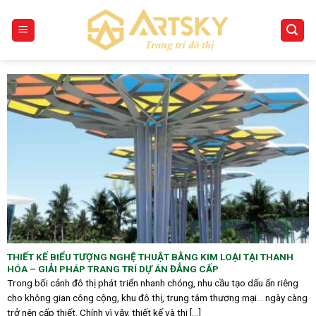
Skip
to
content
THIẾT KẾ BIỂU TƯỢNG NGHỆ THUẬT BẰNG KIM LOẠI TẠI THANH
HÓA – GIẢI PHÁP TRANG TRÍ DỰ ÁN ĐẲNG CẤP
Trong bối cảnh đô thị phát triển nhanh chóng, nhu cầu tạo dấu ấn riêng
cho không gian công cộng, khu đô thị, trung tâm thương mại… ngày càng
trở nên cấp thiết. Chính vì vậy, thiết kế và thi [...]