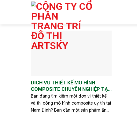
Skip
to
content
DỊCH VỤ THIẾT KẾ MÔ HÌNH
COMPOSITE CHUYÊN NGHIỆP TẠI
NAM ĐỊNH – LỰA CHỌN SỐ 1 CÙNG
Bạn đang tìm kiếm một đơn vị thiết kế
ARTSKY
và thi công mô hình composite uy tín tại
Nam Định? Bạn cần một sản phẩm ấn
tượng, bền đẹp, phù hợp với không gian
công cộng, sự kiện hoặc khu [...]