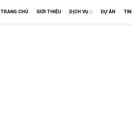
TRANG CHỦ
GIỚI THIỆU
DỊCH VỤ
DỰ ÁN
TIN