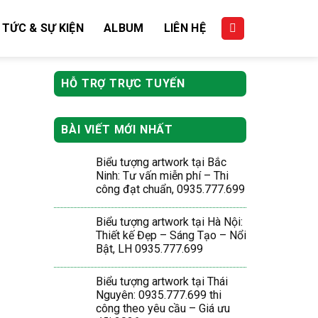
 TỨC & SỰ KIỆN
ALBUM
LIÊN HỆ
HỖ TRỢ TRỰC TUYẾN
BÀI VIẾT MỚI NHẤT
Biểu tượng artwork tại Bắc
Ninh: Tư vấn miễn phí – Thi
công đạt chuẩn, 0935.777.699
Biểu tượng artwork tại Hà Nội:
Thiết kế Đẹp – Sáng Tạo – Nổi
Bật, LH 0935.777.699
Biểu tượng artwork tại Thái
Nguyên: 0935.777.699 thi
công theo yêu cầu – Giá ưu