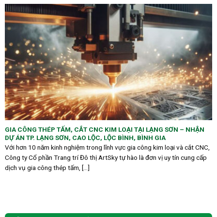
GIA CÔNG THÉP TẤM, CẮT CNC KIM LOẠI TẠI LẠNG SƠN – NHẬN
DỰ ÁN TP. LẠNG SƠN, CAO LỘC, LỘC BÌNH, BÌNH GIA
Với hơn 10 năm kinh nghiệm trong lĩnh vực gia công kim loại và cắt CNC,
Công ty Cổ phần Trang trí Đô thị ArtSky tự hào là đơn vị uy tín cung cấp
dịch vụ gia công thép tấm, [...]