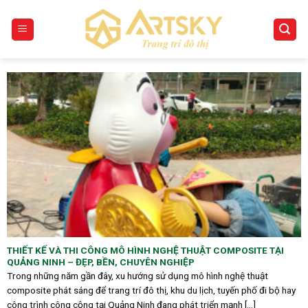
Skip
to
content
THIẾT KẾ VÀ THI CÔNG MÔ HÌNH NGHỆ THUẬT COMPOSITE TẠI
QUẢNG NINH – ĐẸP, BỀN, CHUYÊN NGHIỆP
Trong những năm gần đây, xu hướng sử dụng mô hình nghệ thuật
composite phát sáng để trang trí đô thị, khu du lịch, tuyến phố đi bộ hay
công trình công cộng tại Quảng Ninh đang phát triển mạnh [...]