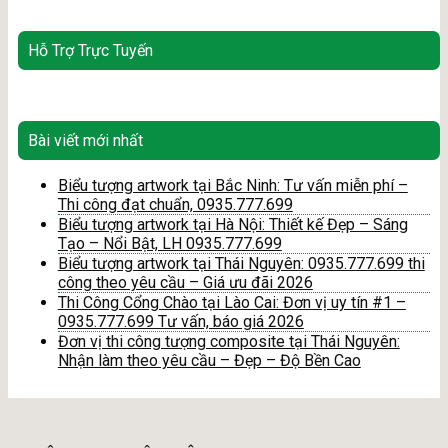
Hỗ Trợ Trực Tuyến
Bài viết mới nhất
Biểu tượng artwork tại Bắc Ninh: Tư vấn miễn phí –
Thi công đạt chuẩn, 0935.777.699
Biểu tượng artwork tại Hà Nội: Thiết kế Đẹp – Sáng
Tạo – Nổi Bật, LH 0935.777.699
Biểu tượng artwork tại Thái Nguyên: 0935.777.699 thi
công theo yêu cầu – Giá ưu đãi 2026
Thi Công Cổng Chào tại Lào Cai: Đơn vị uy tín #1 –
0935.777.699 Tư vấn, báo giá 2026
Đơn vị thi công tượng composite tại Thái Nguyên:
Nhận làm theo yêu cầu – Đẹp – Độ Bền Cao