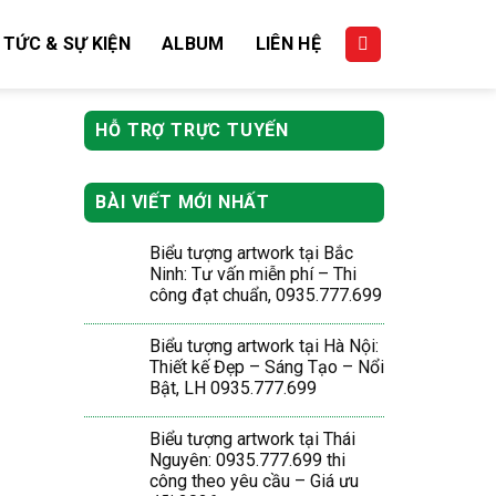
 TỨC & SỰ KIỆN
ALBUM
LIÊN HỆ
HỖ TRỢ TRỰC TUYẾN
BÀI VIẾT MỚI NHẤT
Biểu tượng artwork tại Bắc
Ninh: Tư vấn miễn phí – Thi
công đạt chuẩn, 0935.777.699
Biểu tượng artwork tại Hà Nội:
Thiết kế Đẹp – Sáng Tạo – Nổi
Bật, LH 0935.777.699
Biểu tượng artwork tại Thái
Nguyên: 0935.777.699 thi
công theo yêu cầu – Giá ưu