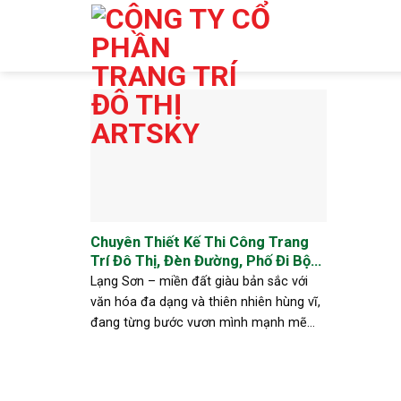
Skip
to
content
Chuyên Thiết Kế Thi Công Trang
Trí Đô Thị, Đèn Đường, Phố Đi Bộ
Tại Lạng Sơn – Mỹ Thuật Và Văn
Lạng Sơn – miền đất giàu bản sắc với
Hóa Hội Tụ
văn hóa đa dạng và thiên nhiên hùng vĩ,
đang từng bước vươn mình mạnh mẽ
trong công cuộc phát triển đô thị. Trong
hành trình ấy, việc đầu tư vào [...]