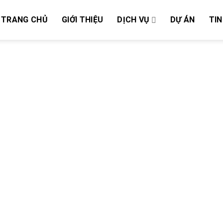
TRANG CHỦ
GIỚI THIỆU
DỊCH VỤ
DỰ ÁN
TIN