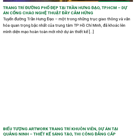
TRANG TRÍ ĐƯỜNG PHỐ ĐẸP TẠI TRẦN HƯNG ĐẠO, TP.HCM – DỰ
ÁN CỔNG CHÀO NGHỆ THUẬT ĐẦY CẢM HỨNG
Tuyến đường Trần Hưng Đạo – một trong những trục giao thông và văn
hóa quan trọng bậc nhất của trung tâm TP Hồ Chí Minh, đã khoác lên
mình diện mạo hoàn toàn mới nhờ dự án thiết kế [...]
BIỂU TƯỢNG ARTWORK TRANG TRÍ KHUÔN VIÊN, DỰ ÁN TẠI
QUẢNG NINH – THIẾT KẾ SÁNG TẠO, THI CÔNG ĐẲNG CẤP