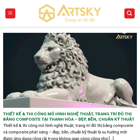
Skip
to
content
THIẾT KẾ & THI CÔNG MÔ HÌNH NGHỆ THUẬT, TRANG TRÍ ĐÔ THỊ
BẰNG COMPOSITE TẠI THANH HÓA – ĐẸP, BỀN, CHUẨN KỸ THUẬT
Thiết kế & thi công mô hình nghệ thuật, trang trí đô thị bằng composite
và composite phát sáng – đẹp, bền, chuẩn kỹ thuật là xu hướng mới
được ứng dụng rộng rãi trong không gian công cộng như [...]