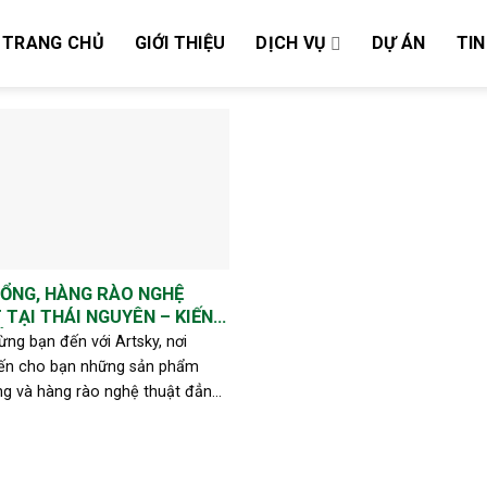
TRANG CHỦ
GIỚI THIỆU
DỊCH VỤ
DỰ ÁN
TIN
CỔNG, HÀNG RÀO NGHỆ
TẠI THÁI NGUYÊN – KIẾN
ẲNG CẤP CÙNG ARTSKY
ng bạn đến với Artsky, nơi
n cho bạn những sản phẩm
ng và hàng rào nghệ thuật đẳng
 Thái Nguyên. Chúng tôi chuyên
 các giải pháp trang trí đô thị
[...]