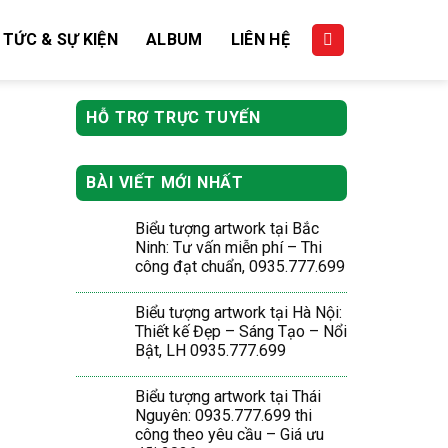
 TỨC & SỰ KIỆN
ALBUM
LIÊN HỆ
HỖ TRỢ TRỰC TUYẾN
BÀI VIẾT MỚI NHẤT
Biểu tượng artwork tại Bắc
Ninh: Tư vấn miễn phí – Thi
công đạt chuẩn, 0935.777.699
Biểu tượng artwork tại Hà Nội:
Thiết kế Đẹp – Sáng Tạo – Nổi
Bật, LH 0935.777.699
Biểu tượng artwork tại Thái
Nguyên: 0935.777.699 thi
công theo yêu cầu – Giá ưu