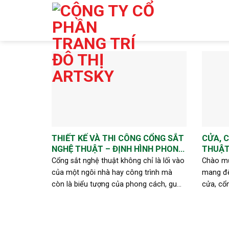
Skip
to
content
THIẾT KẾ VÀ THI CÔNG CỔNG SẮT
CỬA, 
NGHỆ THUẬT – ĐỊNH HÌNH PHONG
THUẬT 
CÁCH RIÊNG CỦA BẠN
TẠO Đ
Cổng sắt nghệ thuật không chỉ là lối vào
Chào mừ
của một ngôi nhà hay công trình mà
mang đế
còn là biểu tượng của phong cách, gu
cửa, cổ
thẩm mỹ và giá trị của chủ nhân. Tại
cấp tại
Artsky, chúng tôi tự hào mang [...]
cung cấp
độc đáo, 