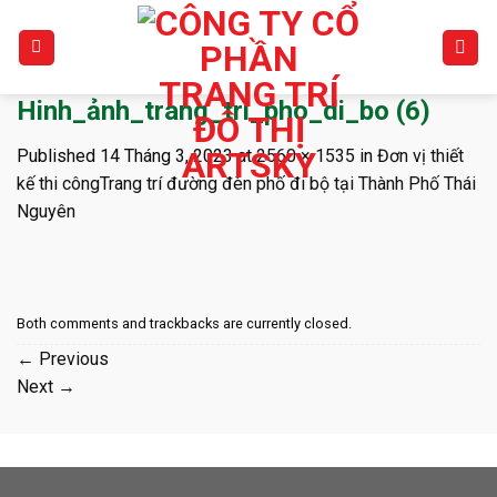
Skip
to
content
Hinh_ảnh_trang_tri_pho_di_bo (6)
Published
14 Tháng 3, 2023
at
2560 × 1535
in
Đơn vị thiết
kế thi côngTrang trí đường đèn phố đi bộ tại Thành Phố Thái
Nguyên
Both comments and trackbacks are currently closed.
←
Previous
Next
→