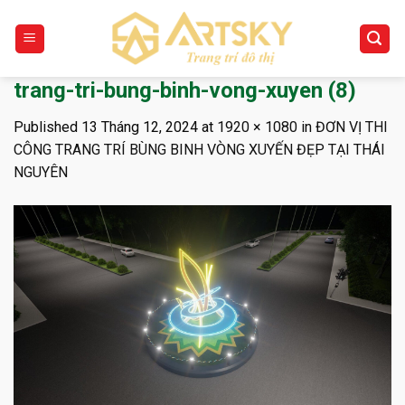
Skip
to
content
trang-tri-bung-binh-vong-xuyen (8)
Published
13 Tháng 12, 2024
at
1920 × 1080
in
ĐƠN VỊ THI
CÔNG TRANG TRÍ BÙNG BINH VÒNG XUYẾN ĐẸP TẠI THÁI
NGUYÊN