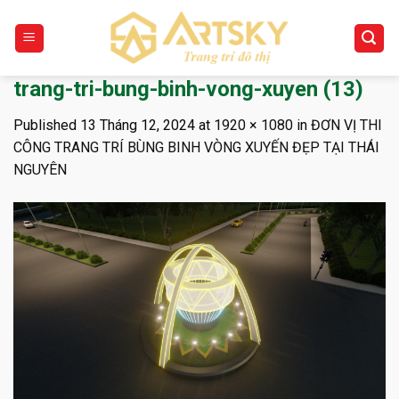
Skip
to
content
trang-tri-bung-binh-vong-xuyen (13)
Published
13 Tháng 12, 2024
at
1920 × 1080
in
ĐƠN VỊ THI
CÔNG TRANG TRÍ BÙNG BINH VÒNG XUYẾN ĐẸP TẠI THÁI
NGUYÊN