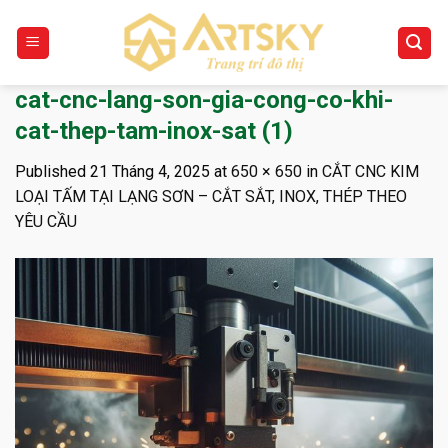
Skip
to
content
cat-cnc-lang-son-gia-cong-co-khi-
cat-thep-tam-inox-sat (1)
Published
21 Tháng 4, 2025
at
650 × 650
in
CẮT CNC KIM
LOẠI TẤM TẠI LẠNG SƠN – CẮT SẮT, INOX, THÉP THEO
YÊU CẦU