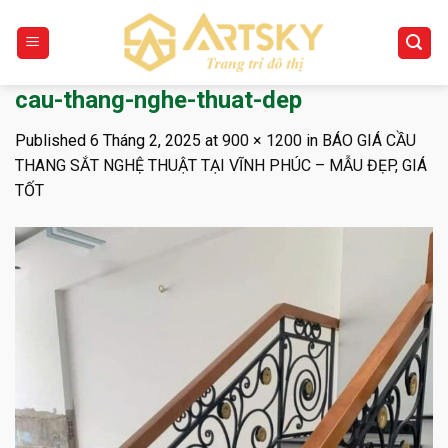
Skip
to
content
cau-thang-nghe-thuat-dep
Published
6 Tháng 2, 2025
at
900 × 1200
in
BÁO GIÁ CẦU
THANG SẮT NGHỆ THUẬT TẠI VĨNH PHÚC – MẪU ĐẸP, GIÁ
TỐT