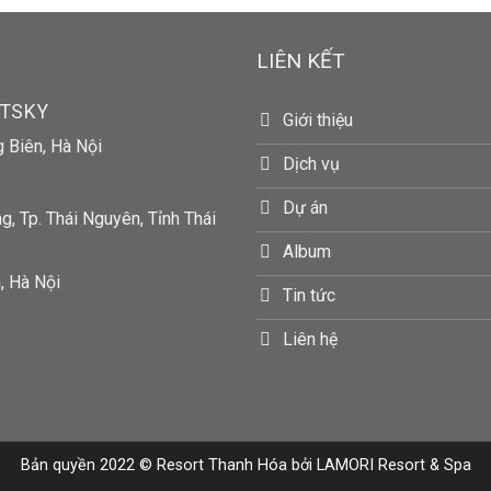
LIÊN KẾT
RTSKY
Giới thiệu
g Biên, Hà Nội
Dịch vụ
Dự án
, Tp. Thái Nguyên, Tỉnh Thái
Album
, Hà Nội
Tin tức
Liên hệ
Bản quyền 2022 ©
Resort Thanh Hóa
bởi LAMORI Resort & Spa