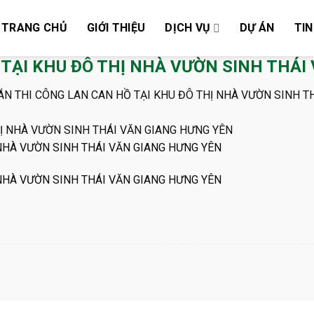
TRANG CHỦ
GIỚI THIỆU
DỊCH VỤ
DỰ ÁN
TIN
 TẠI KHU ĐÔ THỊ NHÀ VƯỜN SINH THÁI
ÁN THI CÔNG LAN CAN HỒ TẠI KHU ĐÔ THỊ NHÀ VƯỜN SINH T
 NHÀ VƯỜN SINH THÁI VĂN GIANG HƯNG YÊN
 NHÀ VƯỜN SINH THÁI VĂN GIANG HƯNG YÊN