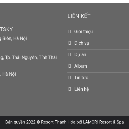
LIÊN KẾT
RTSKY
Giới thiệu
g Biên, Hà Nội
Dịch vụ
Dự án
, Tp. Thái Nguyên, Tỉnh Thái
Album
, Hà Nội
Tin tức
Liên hệ
Bản quyền 2022 ©
Resort Thanh Hóa
bởi LAMORI Resort & Spa