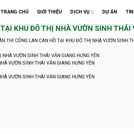
TRANG CHỦ
GIỚI THIỆU
DỊCH VỤ
DỰ ÁN
TIN
 TẠI KHU ĐÔ THỊ NHÀ VƯỜN SINH THÁI
ÁN THI CÔNG LAN CAN HỒ TẠI KHU ĐÔ THỊ NHÀ VƯỜN SINH T
 NHÀ VƯỜN SINH THÁI VĂN GIANG HƯNG YÊN
 NHÀ VƯỜN SINH THÁI VĂN GIANG HƯNG YÊN