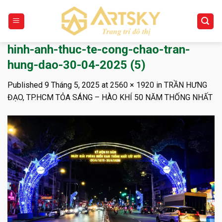
Skip
to
content
hinh-anh-thuc-te-cong-chao-tran-
hung-dao-30-04-2025 (5)
Published
9 Tháng 5, 2025
at
2560 × 1920
in
TRẦN HƯNG
ĐẠO, TP.HCM TỎA SÁNG – HÀO KHÍ 50 NĂM THỐNG NHẤT