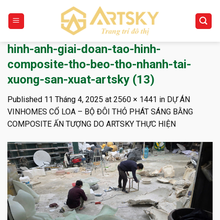
Skip
to
content
hinh-anh-giai-doan-tao-hinh-
composite-tho-beo-tho-nhanh-tai-
xuong-san-xuat-artsky (13)
Published
11 Tháng 4, 2025
at
2560 × 1441
in
DỰ ÁN
VINHOMES CỔ LOA – BỘ ĐÔI THỎ PHÁT SÁNG BẰNG
COMPOSITE ẤN TƯỢNG DO ARTSKY THỰC HIỆN