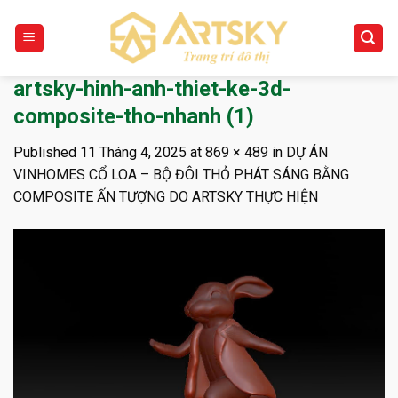
Skip
to
content
artsky-hinh-anh-thiet-ke-3d-
composite-tho-nhanh (1)
Published
11 Tháng 4, 2025
at
869 × 489
in
DỰ ÁN
VINHOMES CỔ LOA – BỘ ĐÔI THỎ PHÁT SÁNG BẰNG
COMPOSITE ẤN TƯỢNG DO ARTSKY THỰC HIỆN