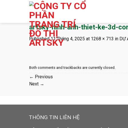
Skip
to
content
artsky-hinh-anh-thiet-ke-3d-co
Published
11 Tháng 4, 2025
at
1268 × 713
in
DỰ 
Both comments and trackbacks are currently closed.
←
Previous
Next
→
THÔNG TIN LIÊN HỆ