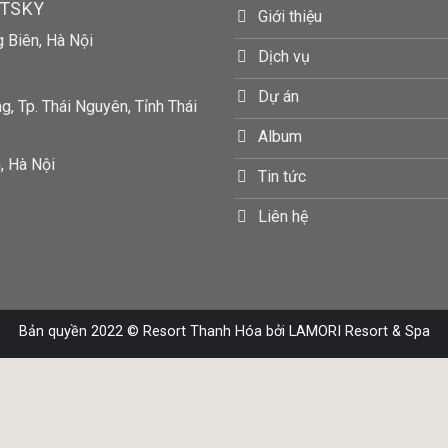
RTSKY
Giới thiệu
g Biên, Hà Nội
Dịch vụ
Dự án
, Tp. Thái Nguyên, Tỉnh Thái
Album
, Hà Nội
Tin tức
Liên hệ
Bản quyền 2022 ©
Resort Thanh Hóa
bởi LAMORI Resort & Spa