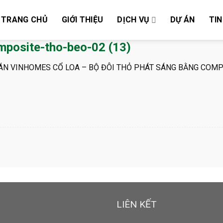
TRANG CHỦ
GIỚI THIỆU
DỊCH VỤ
DỰ ÁN
TIN
mposite-tho-beo-02 (13)
ÁN VINHOMES CỔ LOA – BỘ ĐÔI THỎ PHÁT SÁNG BẰNG COMP
LIÊN KẾT